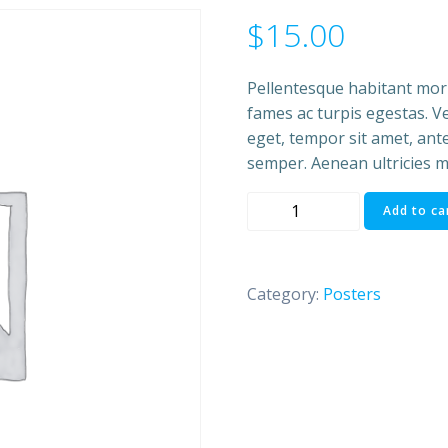
$
15.00
Pellentesque habitant morb
fames ac turpis egestas. Ve
eget, tempor sit amet, ant
semper. Aenean ultricies mi
Ship
Add to ca
Your
Idea
quantity
Category:
Posters