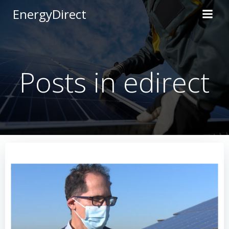
Saltar
EnergyDirect
al
contenido
Posts in
edirect